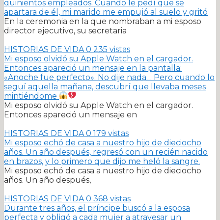
quinientos empleados. Cuando le pedí que se
apartara de él, mi marido me empujó al suelo y gritó
En la ceremonia en la que nombraban a mi esposo
director ejecutivo, su secretaria
HISTORIAS DE VIDA
0
235 vistas
Mi esposo olvidó su Apple Watch en el cargador.
Entonces apareció un mensaje en la pantalla:
«Anoche fue perfecto». No dije nada… Pero cuando lo
seguí aquella mañana, descubrí que llevaba meses
mintiéndome
Mi esposo olvidó su Apple Watch en el cargador.
Entonces apareció un mensaje en
HISTORIAS DE VIDA
0
179 vistas
Mi esposo echó de casa a nuestro hijo de dieciocho
años. Un año después, regresó con un recién nacido
en brazos, y lo primero que dijo me heló la sangre.
Mi esposo echó de casa a nuestro hijo de dieciocho
años. Un año después,
HISTORIAS DE VIDA
0
368 vistas
Durante tres años, el príncipe buscó a la esposa
perfecta y obligó a cada mujer a atravesar un