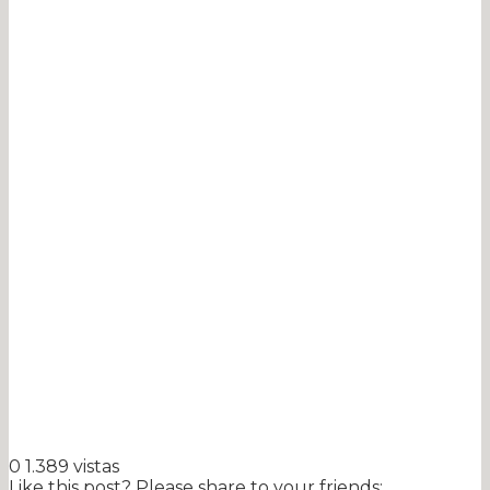
0
1.389 vistas
Like this post? Please share to your friends: