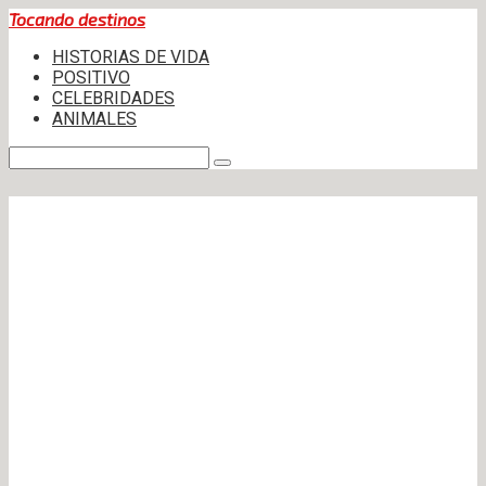
Skip
Tocando destinos
to
HISTORIAS DE VIDA
content
POSITIVO
CELEBRIDADES
ANIMALES
Search: